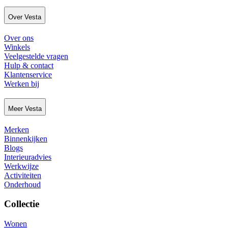
Over Vesta
Over ons
Winkels
Veelgestelde vragen
Hulp & contact
Klantenservice
Werken bij
Meer Vesta
Merken
Binnenkijken
Blogs
Interieuradvies
Werkwijze
Activiteiten
Onderhoud
Collectie
Wonen