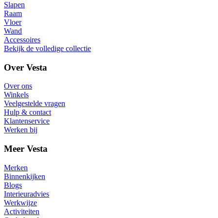
Slapen
Raam
Vloer
Wand
Accessoires
Bekijk de volledige collectie
Over Vesta
Over ons
Winkels
Veelgestelde vragen
Hulp & contact
Klantenservice
Werken bij
Meer Vesta
Merken
Binnenkijken
Blogs
Interieuradvies
Werkwijze
Activiteiten