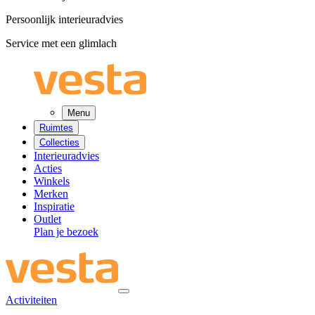
Persoonlijk interieuradvies
Service met een glimlach
Menu
Ruimtes
Collecties
Interieuradvies
Acties
Winkels
Merken
Inspiratie
Outlet
Plan je bezoek
Activiteiten