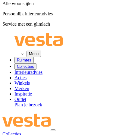
Alle woonstijlen
Persoonlijk interieuradvies
Service met een glimlach
Menu
Ruimtes
Collecties
Interieuradvies
Acties
Winkels
Merken
Inspiratie
Outlet
Plan je bezoek
Collecties