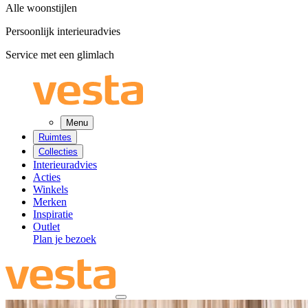
Alle woonstijlen
Persoonlijk interieuradvies
Service met een glimlach
Menu
Ruimtes
Collecties
Interieuradvies
Acties
Winkels
Merken
Inspiratie
Outlet
Plan je bezoek