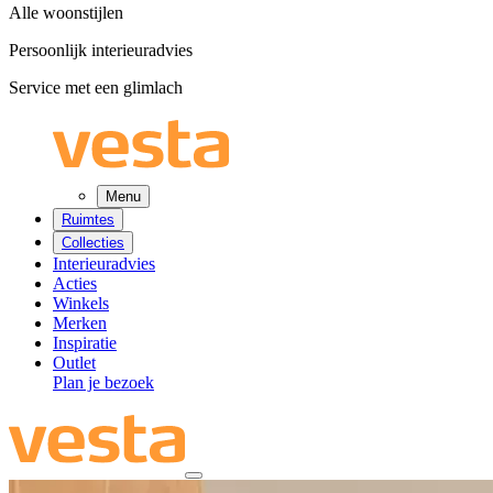
Alle woonstijlen
Persoonlijk interieuradvies
Service met een glimlach
Menu
Ruimtes
Collecties
Interieuradvies
Acties
Winkels
Merken
Inspiratie
Outlet
Plan je bezoek