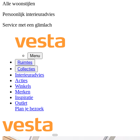
Alle woonstijlen
Persoonlijk interieuradvies
Service met een glimlach
Menu
Ruimtes
Collecties
Interieuradvies
Acties
Winkels
Merken
Inspiratie
Outlet
Plan je bezoek