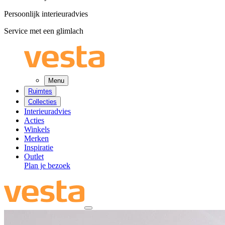
Persoonlijk interieuradvies
Service met een glimlach
Menu
Ruimtes
Collecties
Interieuradvies
Acties
Winkels
Merken
Inspiratie
Outlet
Plan je bezoek