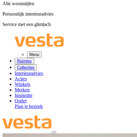
Alle woonstijlen
Persoonlijk interieuradvies
Service met een glimlach
Menu
Ruimtes
Collecties
Interieuradvies
Acties
Winkels
Merken
Inspiratie
Outlet
Plan je bezoek