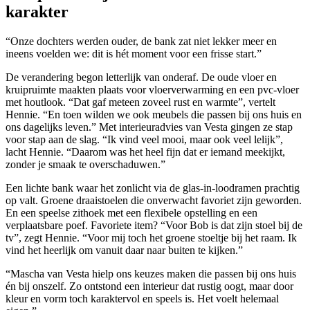
karakter
“Onze dochters werden ouder, de bank zat niet lekker meer en
ineens voelden we: dit is hét moment voor een frisse start.”
De verandering begon letterlijk van onderaf. De oude vloer en
kruipruimte maakten plaats voor vloerverwarming en een pvc-vloer
met houtlook. “Dat gaf meteen zoveel rust en warmte”, vertelt
Hennie. “En toen wilden we ook meubels die passen bij ons huis en
ons dagelijks leven.” Met interieuradvies van Vesta gingen ze stap
voor stap aan de slag. “Ik vind veel mooi, maar ook veel lelijk”,
lacht Hennie. “Daarom was het heel fijn dat er iemand meekijkt,
zonder je smaak te overschaduwen.”
Een lichte bank waar het zonlicht via de glas-in-loodramen prachtig
op valt. Groene draaistoelen die onverwacht favoriet zijn geworden.
En een speelse zithoek met een flexibele opstelling en een
verplaatsbare poef. Favoriete item? “Voor Bob is dat zijn stoel bij de
tv”, zegt Hennie. “Voor mij toch het groene stoeltje bij het raam. Ik
vind het heerlijk om vanuit daar naar buiten te kijken.”
“Mascha van Vesta hielp ons keuzes maken die passen bij ons huis
én bij onszelf. Zo ontstond een interieur dat rustig oogt, maar door
kleur en vorm toch karaktervol en speels is. Het voelt helemaal