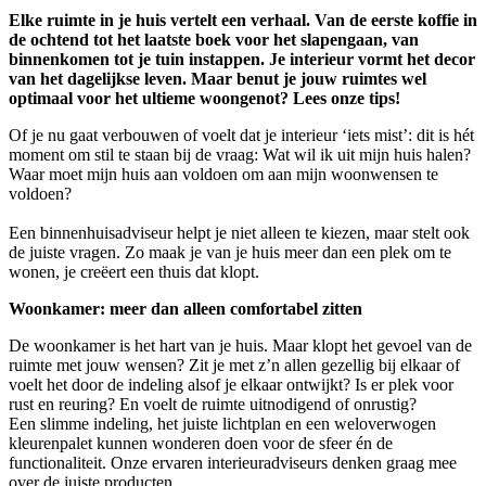
Elke ruimte in je huis vertelt een verhaal. Van de eerste koffie in
de ochtend tot het laatste boek voor het slapengaan, van
binnenkomen tot je tuin instappen. Je interieur vormt het decor
van het dagelijkse leven. Maar benut je jouw ruimtes wel
optimaal voor het ultieme woongenot? Lees onze tips!
Of je nu gaat verbouwen of voelt dat je interieur ‘iets mist’: dit is hét
moment om stil te staan bij de vraag: Wat wil ik uit mijn huis halen?
Waar moet mijn huis aan voldoen om aan mijn woonwensen te
voldoen?
Een binnenhuisadviseur helpt je niet alleen te kiezen, maar stelt ook
de juiste vragen. Zo maak je van je huis meer dan een plek om te
wonen, je creëert een thuis dat klopt.
Woonkamer: meer dan alleen comfortabel zitten
De woonkamer is het hart van je huis. Maar klopt het gevoel van de
ruimte met jouw wensen? Zit je met z’n allen gezellig bij elkaar of
voelt het door de indeling alsof je elkaar ontwijkt? Is er plek voor
rust en reuring? En voelt de ruimte uitnodigend of onrustig?
Een slimme indeling, het juiste lichtplan en een weloverwogen
kleurenpalet kunnen wonderen doen voor de sfeer én de
functionaliteit. Onze ervaren interieuradviseurs denken graag mee
over de juiste producten.