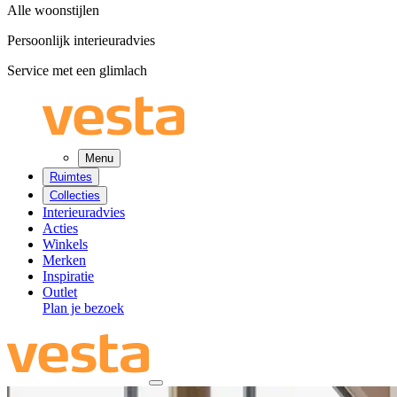
Alle woonstijlen
Persoonlijk interieuradvies
Service met een glimlach
Menu
Ruimtes
Collecties
Interieuradvies
Acties
Winkels
Merken
Inspiratie
Outlet
Plan je bezoek