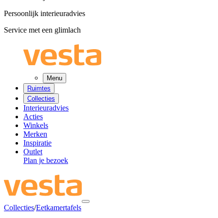
Persoonlijk interieuradvies
Service met een glimlach
Menu
Ruimtes
Collecties
Interieuradvies
Acties
Winkels
Merken
Inspiratie
Outlet
Plan je bezoek
Collecties
/
Eetkamertafels