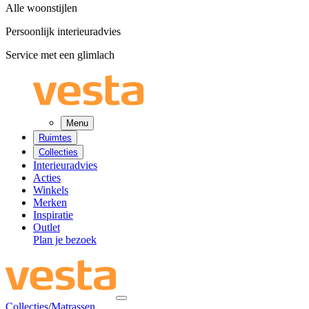
Alle woonstijlen
Persoonlijk interieuradvies
Service met een glimlach
Menu
Ruimtes
Collecties
Interieuradvies
Acties
Winkels
Merken
Inspiratie
Outlet
Plan je bezoek
Collecties
/
Matrassen