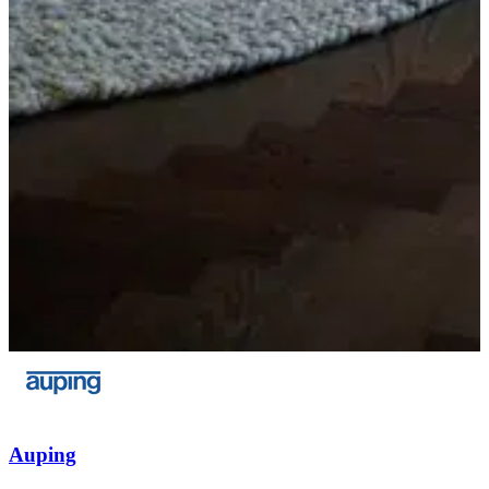
Auping
A
e