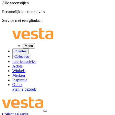
Alle woonstijlen
Persoonlijk interieuradvies
Service met een glimlach
Menu
Ruimtes
Collecties
Interieuradvies
Acties
Winkels
Merken
Inspiratie
Outlet
Plan je bezoek
Collecties
/
Tapijt