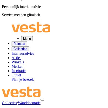
Persoonlijk interieuradvies
Service met een glimlach
Menu
Ruimtes
Collecties
Interieuradvies
Acties
Winkels
Merken
Inspiratie
Outlet
Plan je bezoek
Collecties
/
Wanddecoratie