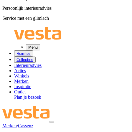
Persoonlijk interieuradvies
Service met een glimlach
Menu
Ruimtes
Collecties
Interieuradvies
Acties
Winkels
Merken
Inspiratie
Outlet
Plan je bezoek
Merken
/
Cassenz