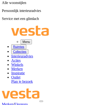
Alle woonstijlen
Persoonlijk interieuradvies
Service met een glimlach
Menu
Ruimtes
Collecties
Interieuradvies
Acties
Winkels
Merken
Inspiratie
Outlet
Plan je bezoek
Merken
/
Eleonora