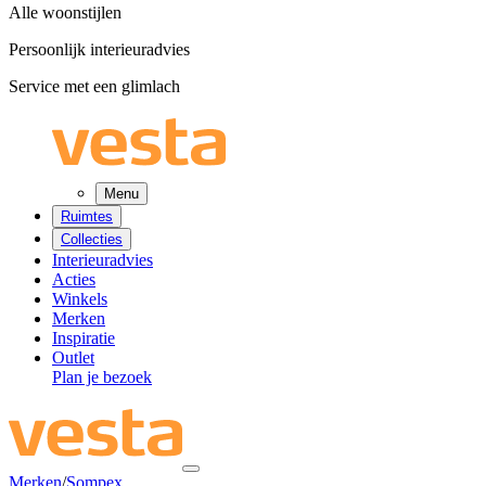
Alle woonstijlen
Persoonlijk interieuradvies
Service met een glimlach
Menu
Ruimtes
Collecties
Interieuradvies
Acties
Winkels
Merken
Inspiratie
Outlet
Plan je bezoek
Merken
/
Sompex