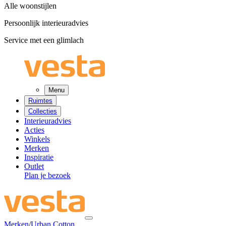
Alle woonstijlen
Persoonlijk interieuradvies
Service met een glimlach
Menu
Ruimtes
Collecties
Interieuradvies
Acties
Winkels
Merken
Inspiratie
Outlet
Plan je bezoek
Merken
/
Urban Cotton