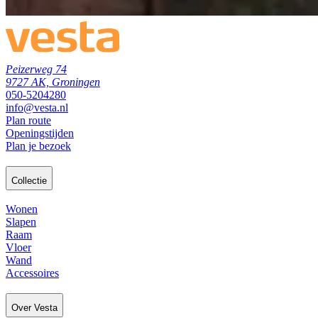
Peizerweg 74
9727 AK, Groningen
050-5204280
info@vesta.nl
Plan route
Openingstijden
Plan je bezoek
Collectie
Wonen
Slapen
Raam
Vloer
Wand
Accessoires
Over Vesta