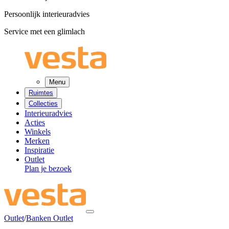
Persoonlijk interieuradvies
Service met een glimlach
Menu
Ruimtes
Collecties
Interieuradvies
Acties
Winkels
Merken
Inspiratie
Outlet
Plan je bezoek
Outlet
/
Banken Outlet