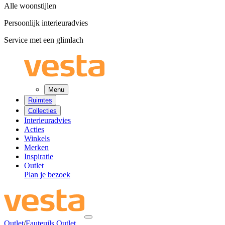
Alle woonstijlen
Persoonlijk interieuradvies
Service met een glimlach
Menu
Ruimtes
Collecties
Interieuradvies
Acties
Winkels
Merken
Inspiratie
Outlet
Plan je bezoek
Outlet
/
Fauteuils Outlet