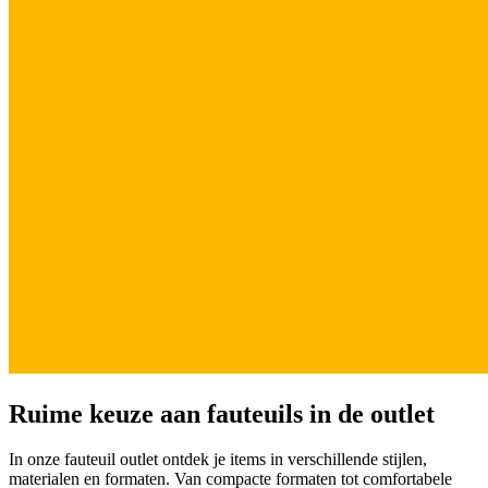
Ruime keuze aan
fauteuils in de outlet
In onze fauteuil outlet ontdek je items in verschillende stijlen,
materialen en formaten. Van compacte formaten tot comfortabele